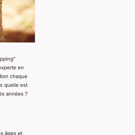
opping"
 experte en
ition chaque
s quelle est
rès années ?
us âges et