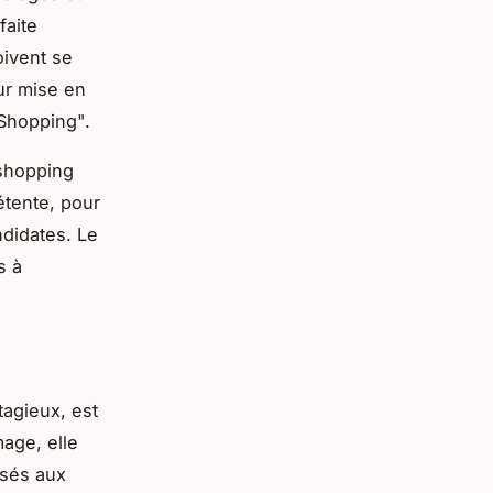
faite
oivent se
eur mise en
 Shopping".
 shopping
étente, pour
ndidates. Le
s à
tagieux, est
age, elle
isés aux