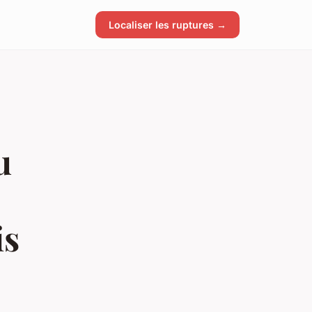
Localiser les ruptures →
u
is