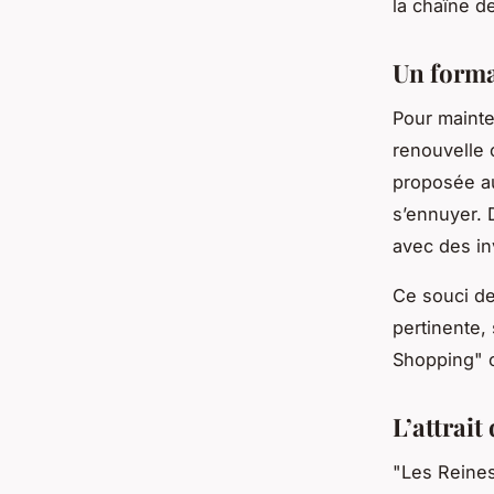
la chaîne d
Un forma
Pour mainte
renouvelle
proposée au
s’ennuyer. 
avec des inv
Ce souci de
pertinente,
Shopping" c
L’attrait
"Les Reines