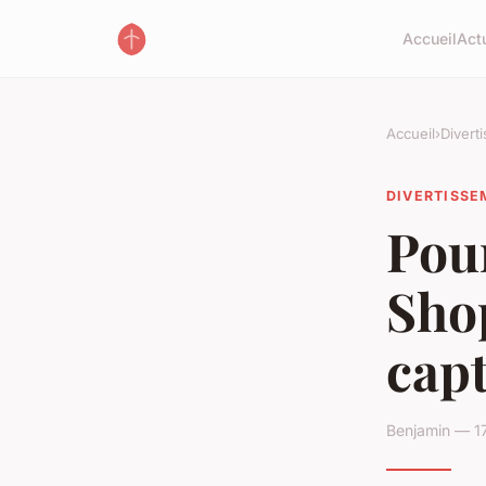
Accueil
Act
Accueil
›
Divert
DIVERTISS
Pou
Sho
capt
Benjamin — 17