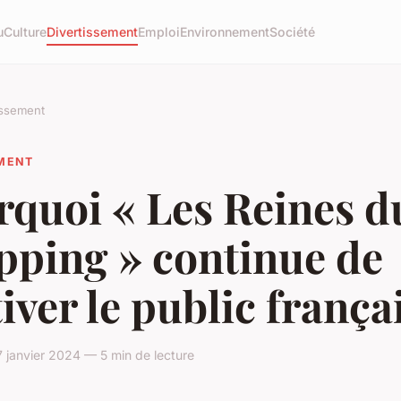
u
Culture
Divertissement
Emploi
Environnement
Société
issement
EMENT
rquoi « Les Reines d
pping » continue de
iver le public frança
 janvier 2024 — 5 min de lecture