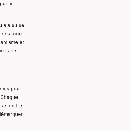
public
ula a su se
nnées, une
ynamisme et
uccès de
isies pour
. Chaque
 se mettre
 démarquer