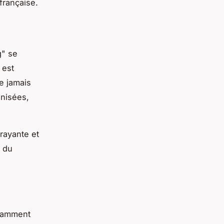
française.
g" se
 est
e jamais
anisées,
rayante et
s du
otamment