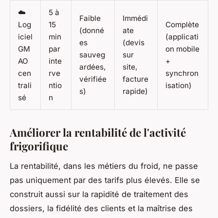
☁️
5 à
Faible
Immédi
Log
15
Complète
(donné
ate
iciel
min
(applicati
es
(devis
GM
par
on mobile
sauveg
sur
AO
inte
+
ardées,
site,
cen
rve
synchron
vérifiée
facture
trali
ntio
isation)
s)
rapide)
sé
n
Améliorer la rentabilité de l'activité
frigorifique
La rentabilité, dans les métiers du froid, ne passe
pas uniquement par des tarifs plus élevés. Elle se
construit aussi sur la rapidité de traitement des
dossiers, la fidélité des clients et la maîtrise des