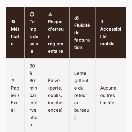
⏱️
⚠️
💰
🔄
Te
Risque
📱
Fluidité
Mét
mp
d'erreu
Accessibi
de
hod
s de
r
lité
factura
e
sais
réglem
mobile
tion
ie
entaire
30
à
Lente
📄
60
Élevé
(attent
Pap
min
(perte,
e du
Aucune
ier /
par
oublis,
retour
ou très
Exc
inte
incohér
au
limitée
el
rve
ences)
bureau
ntio
)
n