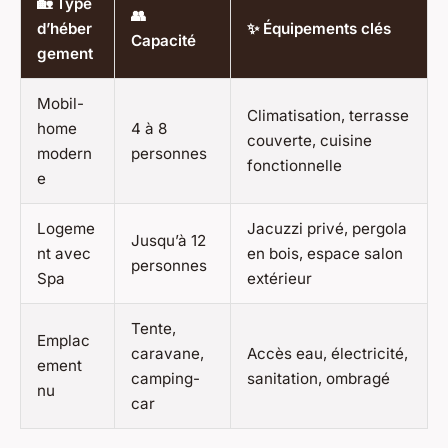
🏡 Type
👥
d’héber
✨ Équipements clés
Capacité
gement
Mobil-
Climatisation, terrasse
home
4 à 8
couverte, cuisine
modern
personnes
fonctionnelle
e
Logeme
Jacuzzi privé, pergola
Jusqu’à 12
nt avec
en bois, espace salon
personnes
Spa
extérieur
Tente,
Emplac
caravane,
Accès eau, électricité,
ement
camping-
sanitation, ombragé
nu
car