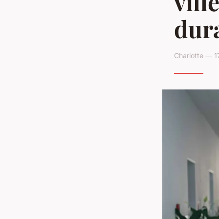
vill
dura
Charlotte — 1