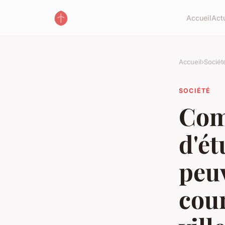
Accueil
Act
Accueil
›
Sociét
SOCIÉTÉ
Com
d'é
peuv
cour