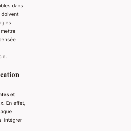
rables dans
 doivent
ogies
 mettre
 pensée
cle.
ication
entes et
x. En effet,
chaque
i intégrer