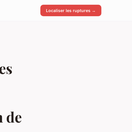
Localiser les ruptures →
es
n de