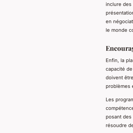
inclure des
présentatio
en négociat
le monde c
Encourag
Enfin, la pl
capacité de
doivent être
problèmes e
Les progra
compétences
posant des 
résoudre d