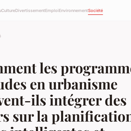
u
Culture
Divertissement
Emploi
Environnement
Société
é
ment les programm
tudes en urbanisme
ent-ils intégrer des
s sur la planificatio