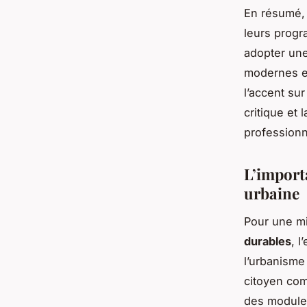
En résumé, p
leurs prog
adopter une
modernes et
l’accent su
critique et 
professionn
L’import
urbaine
Pour une m
durables
, l
l’urbanisme 
citoyen com
des modules