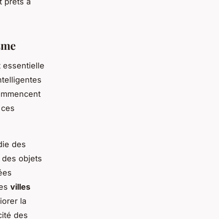
 prêts à
isme
t essentielle
ntelligentes
 commencent
 ces
die des
 des objets
nées
des
villes
iorer la
cité des