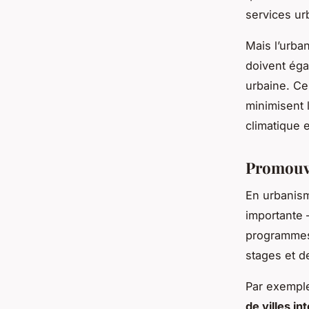
services ur
Mais l’urba
doivent éga
urbaine. Cel
minimisent 
climatique 
Promouvo
En urbanis
importante 
programmes 
stages et d
Par exemple
de villes in