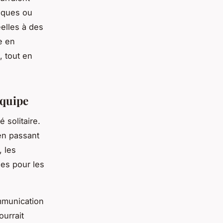
giques ou
éelles à des
e en
, tout en
équipe
é solitaire.
 en passant
, les
les pour les
mmunication
ourrait