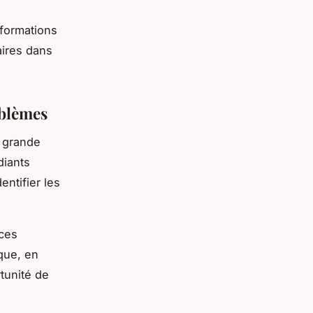
 formations
aires dans
oblèmes
e grande
diants
entifier les
ces
que, en
tunité de