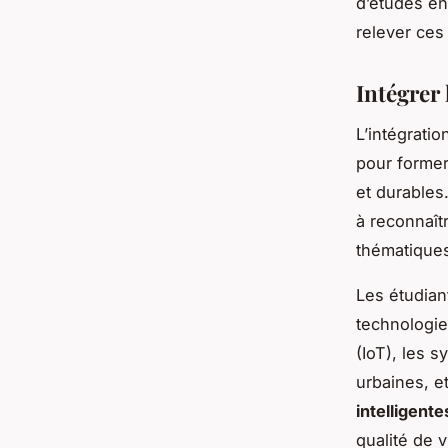
d’études en
relever ces 
Intégrer 
L’intégratio
pour former
et durables
à reconnaît
thématique
Les étudian
technologie
(IoT), les 
urbaines, e
intelligente
qualité de v