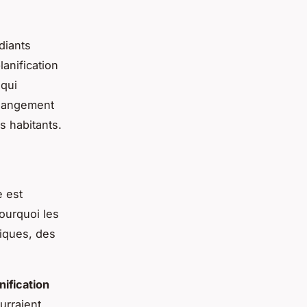
diants
anification
 qui
changement
s habitants.
 est
ourquoi les
iques, des
nification
urraient