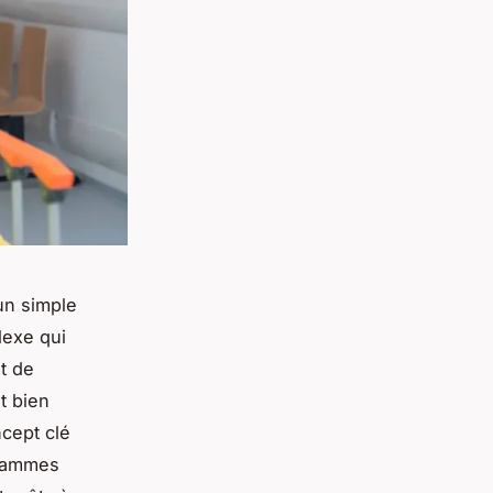
un simple
lexe qui
t de
t bien
cept clé
grammes