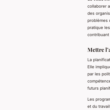
collaborer 
des organis
problèmes u
pratique le
contribuant
Mettre l’
La planifica
Elle impliq
par les poli
compétences
futurs plani
Les progra
et du travai