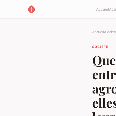
Accueil
Act
Accueil
›
Sociét
SOCIÉTÉ
Quel
entr
agr
elle