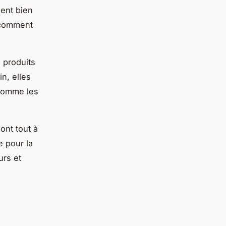
ment bien
 comment
 produits
in, elles
 comme les
ont tout à
e pour la
urs et