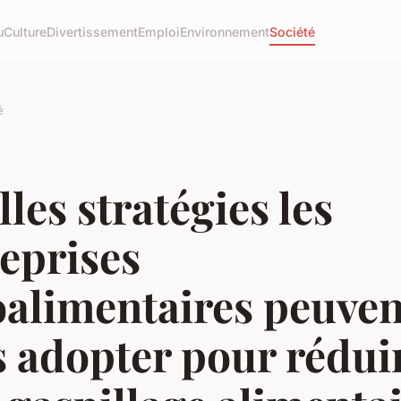
u
Culture
Divertissement
Emploi
Environnement
Société
é
les stratégies les
eprises
oalimentaires peuven
s adopter pour rédui