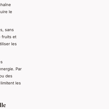
chaîne
uire le
es, sans
fruits et
liser les
es
nergie. Par
 ou des
imitent les
lle