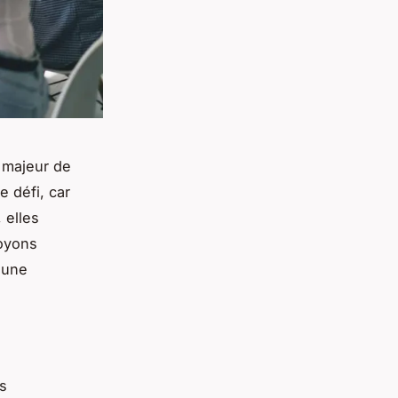
 majeur de
e défi, car
 elles
Voyons
 une
es