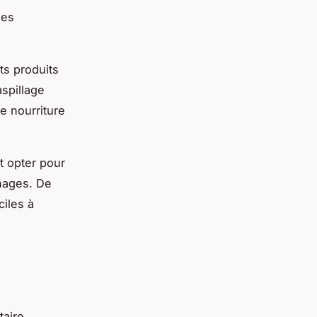
les
ts produits
aspillage
de nourriture
t opter pour
nages. De
ciles à
aire.