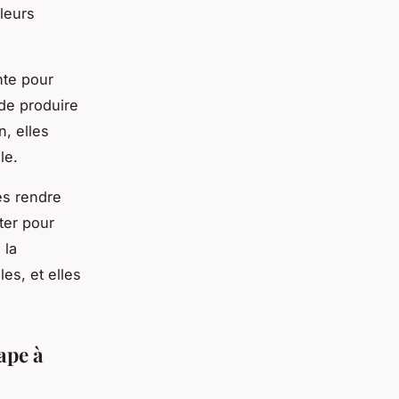
leurs
nte pour
 de produire
n, elles
le.
es rendre
ter pour
 la
les, et elles
ape à