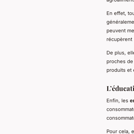
En effet, t
généralemen
peuvent met
récupèrent 
De plus, el
proches de 
produits et 
L’éducat
Enfin, les
e
consommateur
consommateu
Pour cela, 