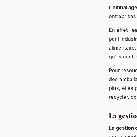
L’
emballag
entreprises
En effet, l
par l’indust
alimentaire,
qu’ils conti
Pour résoud
des emballa
plus, elles
recycler, c
La gestio
La
gestion 
agroaliment