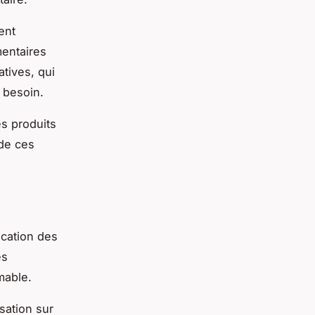
ent
mentaires
tives, qui
 besoin.
es produits
 de ces
ucation des
es
mable.
sation sur