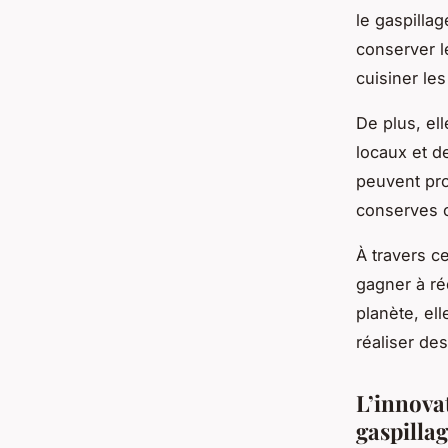
le gaspilla
conserver l
cuisiner les
De plus, el
locaux et de
peuvent pro
conserves o
À travers ce
gagner à réd
planète, el
réaliser de
L’innova
gaspilla