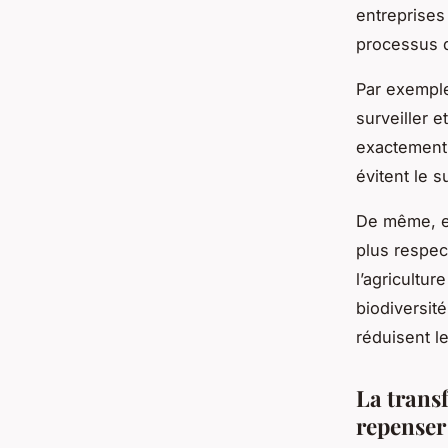
entreprises
processus 
Par exemple
surveiller e
exactement 
évitent le s
De même, el
plus respec
l’agriculture
biodiversité
réduisent l
La trans
repenser