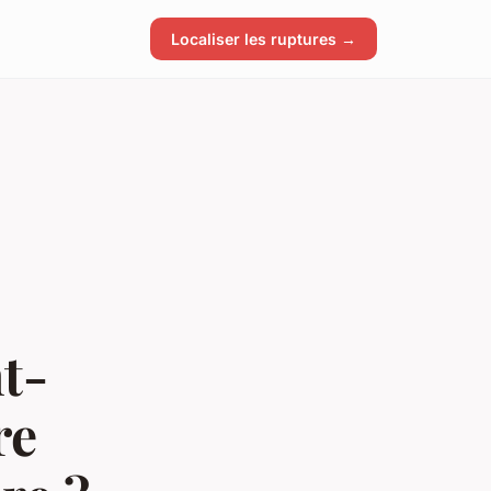
Localiser les ruptures →
t-
re